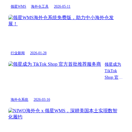
业
领星WMS
海外仓工具
2026-05-11
报
告：
领
领
星
星
WM
WM
海
海
外
外
仓
行业新闻
2026-01-28
仓
系
系
统
领星成为
统
免
TikTok
市
费
Shop 官方
场
版，
首批推荐
占
助
服务商
有
力
海外仓系统
2026-03-16
率
中
第
小
NI
一
海
海
外
外
仓
仓