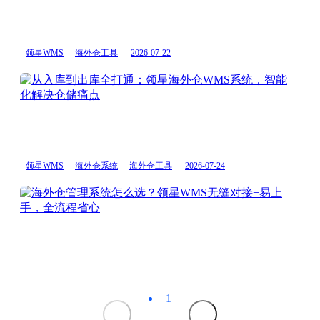
高
外
动
效
仓
下
换
系
如
领星WMS
海外仓工具
2026-07-22
标
统
何
PDA
破
从
使
局？
入
用
领
库
指
星
到
南
WM
出
提
智
库
领星WMS
海外仓系统
海外仓工具
2026-07-24
升
能
全
90%
化
打
海
拣
管
通：
外
货
理
领
仓
效
助
星
管
率！
力
海
理
海
外
系
外
仓
统
1
仓
WM
怎
业
系
么