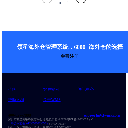
2
务
统，
选？
稳
智
领
健
能
星
增
化
WM
长
解
无
决
缝
仓
对
领星海外仓管理系统，6000+海外仓的选择
储
接
痛
免费注册
+易
点
上
手，
全
流
程
价格
客户案例
资讯中心
省
帮助文档
关于WMS
心
400-827-7888
support@xlwms.com
深圳市领星网络科技有限公司 版权所有 ©2022
粤ICP备18033028号-8
粤公网安备 44030502009652号
Privacy Policy
地址：深圳市南山区留仙大道创智云城A7栋35-36F