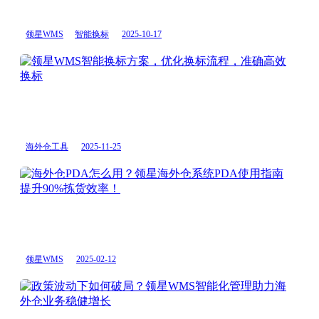
发
x
展！
领
领星WMS
智能换标
2025-10-17
星
WM
领
深
星
耕
WM
美
智
国
能
本
换
海外仓工具
2025-11-25
土
标
实
方
海
现
案，
外
数
优
仓
智
化
PDA
化
换
怎
履
标
么
领星WMS
2025-02-12
约
流
用？
程，
领
政
准
星
策
确
海
波