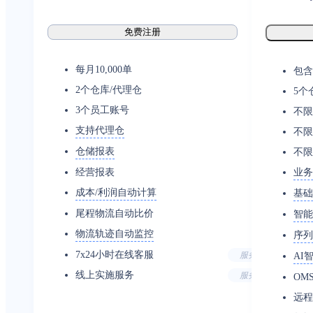
免费注册
每月10,000单
包含
2个仓库/代理仓
5个
3个员工账号
不限
支持代理仓
不限
仓储报表
不限
经营报表
业务
成本/利润自动计算
基础
尾程物流自动比价
智能
物流轨迹自动监控
序列
7x24小时在线客服
服务
AI
线上实施服务
服务
OM
远程