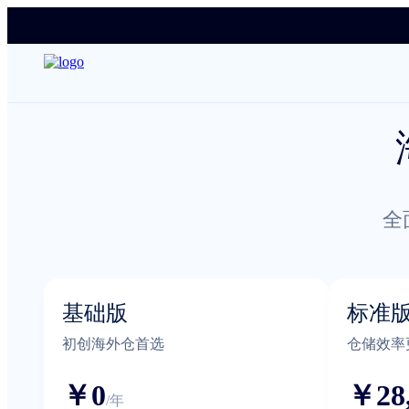
全
基础版
标准
初创海外仓首选
仓储效率
￥0
￥28
/年