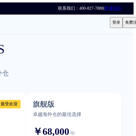
联系我们：400-827-7888
|
申请演示
登录
免费
S
外仓
旗舰版
最受欢迎
卓越海外仓的最佳选择
￥68,000
/年