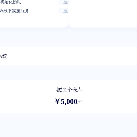
初始化协助
服务
&线下实施服务
服务
系统
增加1个仓库
￥5,000
/年