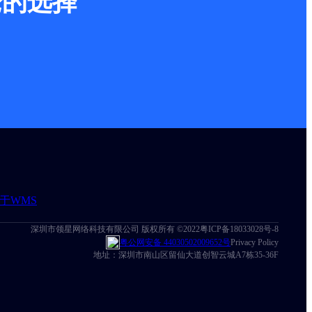
仓的选择
于WMS
深圳市领星网络科技有限公司 版权所有 ©2022
粤ICP备18033028号-8
粤公网安备 44030502009652号
Privacy Policy
地址：深圳市南山区留仙大道创智云城A7栋35-36F