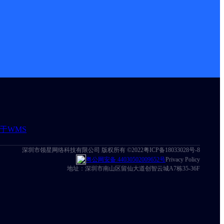
于WMS
深圳市领星网络科技有限公司 版权所有 ©2022
粤ICP备18033028号-8
粤公网安备 44030502009652号
Privacy Policy
地址：深圳市南山区留仙大道创智云城A7栋35-36F