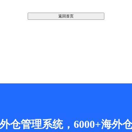
返回首页
外仓管理系统，6000+海外