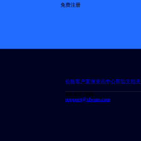
免费注册
价格
客户案例
资讯中心
帮助文档
关
400-827-7888
support@xlwms.com