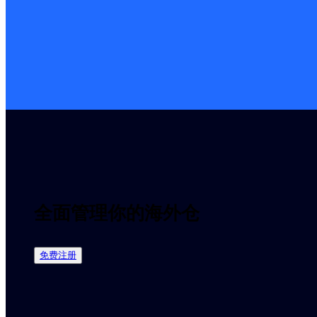
全面管理你的海外仓
免费注册